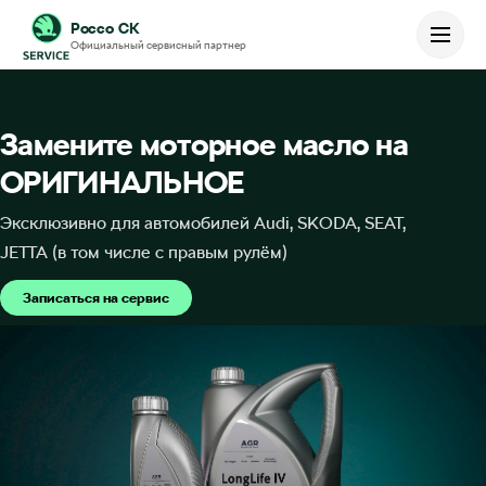
Россо СК
Официальный сервисный партнер
Слайдер
Замените
моторное
масло
на
ОРИГИНАЛЬНОЕ
Эксклюзивно
для
автомобилей
Audi,
SKODA,
SEAT,
JETTA
(в
том
числе
с
правым
рулём)
Записаться на сервис